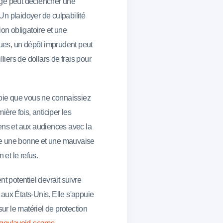
édigé peut déclencher une
 Un plaidoyer de culpabilité
ion obligatoire et une
ues, un dépôt imprudent peut
liers de dollars de frais pour
voie que vous ne connaissiez
ière fois, anticiper les
iens et aux audiences avec la
ntre une bonne et une mauvaise
 et le refus.
t potentiel devrait suivre
aux États-Unis. Elle s'appuie
sur le matériel de protection