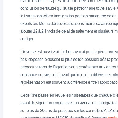
d'asile est définitif après un an d'entrée. Un I-130 mal r
conclusion de fraude qui suit le pétitionnaire toute sa vie.
fait sans conseil en immigration peut entraîner une détent
expulsion. Même dans des situations moins catastrophiq
ajouter 12 à 24 mois de délai de traitement et plusieurs mil
corriger.
L'inverse est aussi vrai. Le bon avocat peut repérer une 
pas, déposer le dossier le plus solide possible dès la prem
préoccupations de l'agent et vous représenter aux entret
confiance qui vient du travail quotidien. La différence e
représentation est souvent la différence entre l'approbation
Cette liste passe en revue les huit étapes que chaque clien
avant de signer un contrat avec un avocat en immigration 
sur plus de 20 ans de pratique, sur les conseils d'AILA et 