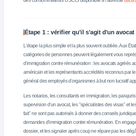
des consommateurs USCIS disponible à l'adresse
uscis
Étape 1 : vérifier qu'il s'agit d'un avoca
L'étape la plus simple et la plus souvent oubliée. Aux Ét
catégories de personnes peuvent légalement vous représ
d'immigration contre rémunération : les avocats agréés a
américain et les représentants accrédités reconnus par le
général des employés d'organismes à but non lucratif ap
Les notarios, les consultants en immigration, les parajuris
supervision d'un avocat, les "spécialistes des visas" et le
fait" ne sont pas autorisés à donner des conseils juridiqu
demandes d'immigration contre rémunération. En engager 
dossier, et les signaler après coup ne répare pas les dégâ