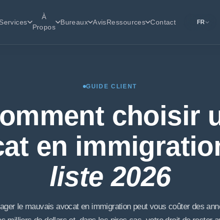
À
Services
Bureaux
Avis
Ressources
Contact
FR
Propos
GUIDE CLIENT
omment choisir 
at en immigratio
liste 2026
ager le mauvais avocat en immigration peut vous coûter des ann