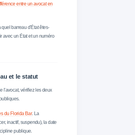
fférence entre un avocat en
quel barreau d'État êtes-
ir avec un État et un numéro
au et le statut
l'avocat, vérifiez les deux
publiques.
s du Florida Bar
. La
er, inactif, suspendu), la date
cipline publique.