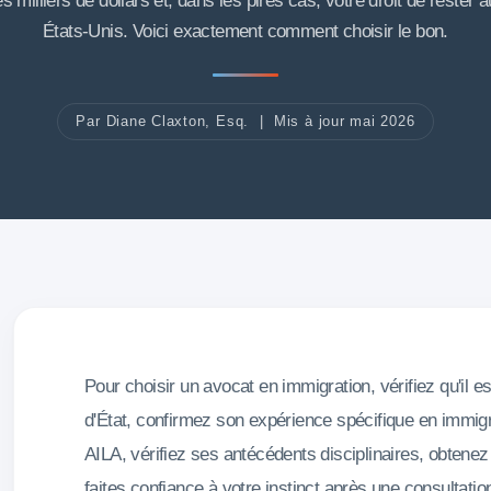
s milliers de dollars et, dans les pires cas, votre droit de rester 
États-Unis. Voici exactement comment choisir le bon.
Par Diane Claxton, Esq. | Mis à jour mai 2026
Pour choisir un avocat en immigration, vérifiez qu'il e
d'État, confirmez son expérience spécifique en immig
AILA, vérifiez ses antécédents disciplinaires, obtenez 
faites confiance à votre instinct après une consultati