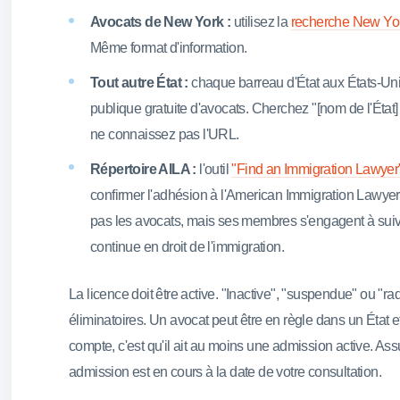
Avocats de New York :
utilisez la
recherche New Yor
Même format d'information.
Tout autre État :
chaque barreau d'État aux États-Unis
publique gratuite d'avocats. Cherchez "[nom de l'État]
ne connaissez pas l'URL.
Répertoire AILA :
l'outil
"Find an Immigration Lawyer
confirmer l'adhésion à l'American Immigration Lawyer
pas les avocats, mais ses membres s'engagent à suivr
continue en droit de l'immigration.
La licence doit être active. "Inactive", "suspendue" ou "ra
éliminatoires. Un avocat peut être en règle dans un État et
compte, c'est qu'il ait au moins une admission active. As
admission est en cours à la date de votre consultation.