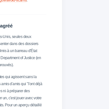
.gov/avoid-scams
.
t agréé
ats-Unis, seules deux
enter dans des dossiers
dmis à un barreau d'État
 Department of Justice (en
prouvés).
tes qui agissent sans la
s amis d'amis qui "l'ont déjà
es ni à préparer des
un, c'est jouer avec votre
ts. Pour un aperçu détaillé