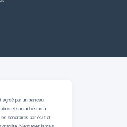
aux
st agréé par un barreau
ration et son adhésion à
les honoraires par écrit et
on gratuite. N'engagez jamais