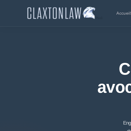
Accueil
C
avoc
Eng