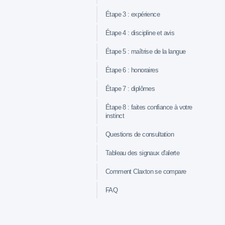
Étape 3 : expérience
Étape 4 : discipline et avis
Étape 5 : maîtrise de la langue
Étape 6 : honoraires
Étape 7 : diplômes
Étape 8 : faites confiance à votre
instinct
Questions de consultation
Tableau des signaux d'alerte
Comment Claxton se compare
FAQ