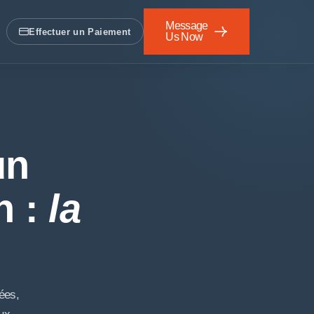
Message
Effectuer un Paiement
Us Now
Écrivez-nous
un
n :
la
ées,