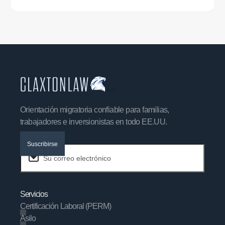
Orientación migratoria confiable para familias,
trabajadores e inversionistas en todo EE.UU.
Suscribirse
Servicios
Certificación Laboral (PERM)
Asilo