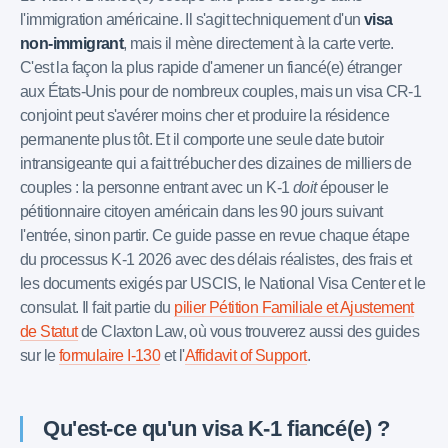
l'immigration américaine. Il s'agit techniquement d'un
visa
non-immigrant
, mais il mène directement à la carte verte.
C'est la façon la plus rapide d'amener un fiancé(e) étranger
aux États-Unis pour de nombreux couples, mais un visa CR-1
conjoint peut s'avérer moins cher et produire la résidence
permanente plus tôt. Et il comporte une seule date butoir
intransigeante qui a fait trébucher des dizaines de milliers de
couples : la personne entrant avec un K-1
doit
épouser le
pétitionnaire citoyen américain dans les 90 jours suivant
l'entrée, sinon partir. Ce guide passe en revue chaque étape
du processus K-1 2026 avec des délais réalistes, des frais et
les documents exigés par USCIS, le National Visa Center et le
consulat. Il fait partie du
pilier Pétition Familiale et Ajustement
de Statut
de Claxton Law, où vous trouverez aussi des guides
sur le
formulaire I-130
et l'
Affidavit of Support
.
Qu'est-ce qu'un visa K-1 fiancé(e) ?