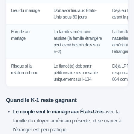
Lieu du mariage
Doit avoir lieu aux États-
Déjà eu lieu 
Unis sous 90 jours
avant la péti
Famille au
La famille américaine
La famille é
mariage
assiste (la famille étrangère
naturellement
peut avoir besoin de visas
américaine 
B-2)
l'étranger
Risque si la
Le fiancé(e) doit partir ;
Déjà LPR ; p
relation échoue
pétitionnaire responsable
responsable 
uniquement sur I-134
864 comple
Quand le K-1 reste gagnant
Le couple veut le mariage aux États-Unis
avec la
famille du citoyen américain présente, et se marier à
l'étranger est peu pratique.