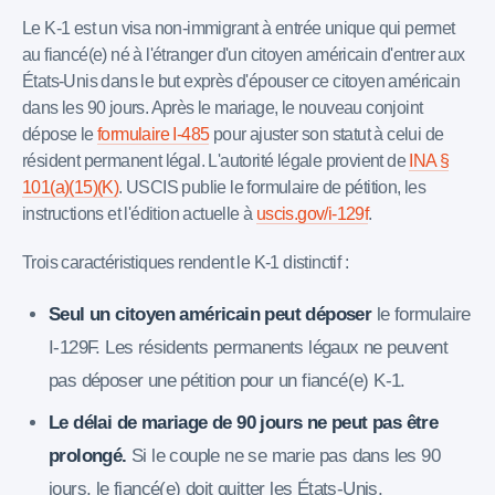
Le K-1 est un visa non-immigrant à entrée unique qui permet
au fiancé(e) né à l'étranger d'un citoyen américain d'entrer aux
États-Unis dans le but exprès d'épouser ce citoyen américain
dans les 90 jours. Après le mariage, le nouveau conjoint
dépose le
formulaire I-485
pour ajuster son statut à celui de
résident permanent légal. L'autorité légale provient de
INA §
101(a)(15)(K)
. USCIS publie le formulaire de pétition, les
instructions et l'édition actuelle à
uscis.gov/i-129f
.
Trois caractéristiques rendent le K-1 distinctif :
Seul un citoyen américain peut déposer
le formulaire
I-129F. Les résidents permanents légaux ne peuvent
pas déposer une pétition pour un fiancé(e) K-1.
Le délai de mariage de 90 jours ne peut pas être
prolongé.
Si le couple ne se marie pas dans les 90
jours, le fiancé(e) doit quitter les États-Unis.