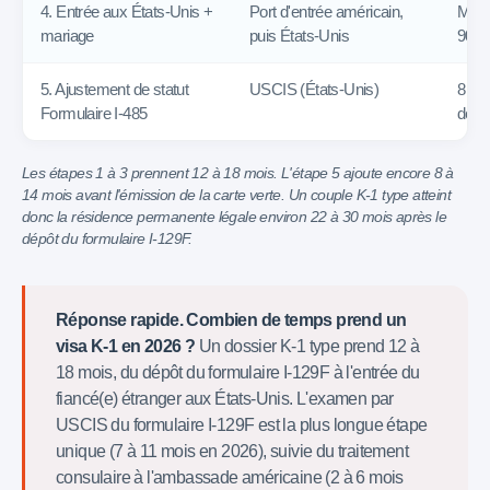
4. Entrée aux États-Unis +
Port d'entrée américain,
Mari
mariage
puis États-Unis
90 jo
5. Ajustement de statut
USCIS (États-Unis)
8 à 
Formulaire I-485
dépô
Les étapes 1 à 3 prennent 12 à 18 mois. L'étape 5 ajoute encore 8 à
14 mois avant l'émission de la carte verte. Un couple K-1 type atteint
donc la résidence permanente légale environ 22 à 30 mois après le
dépôt du formulaire I-129F.
Réponse rapide. Combien de temps prend un
visa K-1 en 2026 ?
Un dossier K-1 type prend 12 à
18 mois, du dépôt du formulaire I-129F à l'entrée du
fiancé(e) étranger aux États-Unis. L'examen par
USCIS du formulaire I-129F est la plus longue étape
unique (7 à 11 mois en 2026), suivie du traitement
consulaire à l'ambassade américaine (2 à 6 mois