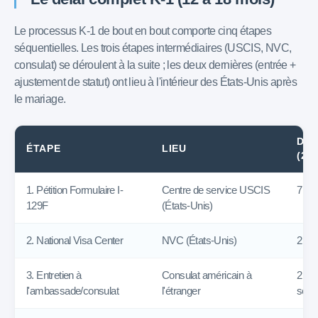
Le processus K-1 de bout en bout comporte cinq étapes
séquentielles. Les trois étapes intermédiaires (USCIS, NVC,
consulat) se déroulent à la suite ; les deux dernières (entrée +
ajustement de statut) ont lieu à l'intérieur des États-Unis après
le mariage.
DUR
ÉTAPE
LIEU
(20
1. Pétition Formulaire I-
Centre de service USCIS
7 à 
129F
(États-Unis)
2. National Visa Center
NVC (États-Unis)
2 à 
3. Entretien à
Consulat américain à
2 à 6
l'ambassade/consulat
l'étranger
selon