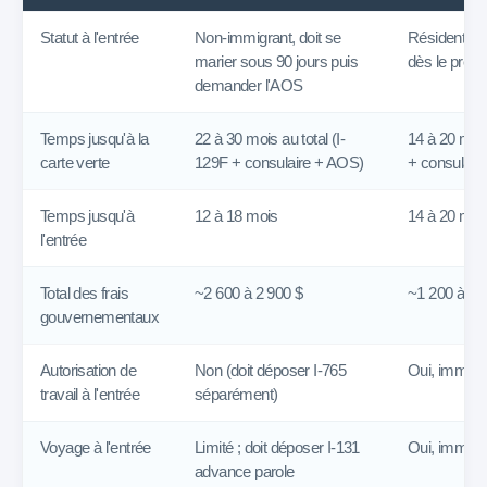
Statut à l'entrée
Non-immigrant, doit se
Résident pe
marier sous 90 jours puis
dès le premi
demander l'AOS
Temps jusqu'à la
22 à 30 mois au total (I-
14 à 20 mois
carte verte
129F + consulaire + AOS)
+ consulaire
Temps jusqu'à
12 à 18 mois
14 à 20 moi
l'entrée
Total des frais
~2 600 à 2 900 $
~1 200 à 1 
gouvernementaux
Autorisation de
Non (doit déposer I-765
Oui, imméd
travail à l'entrée
séparément)
Voyage à l'entrée
Limité ; doit déposer I-131
Oui, imméd
advance parole