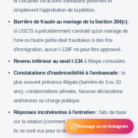
et certaines infractions interdisent purement et
simplement l'approbation de la pétition.
Barrière de fraude au mariage de la Section 204(c)
:
si USCIS a précédemment constaté qu'un mariage de
l'une ou l'autre partie était frauduleux à des fins
d'immigration, aucun I-129F ne peut être approuvé.
Revenu inférieur au seuil I-134
à l'étape consulaire.
Constatations d'inadmissibilité à l'ambassade
: le
plus souvent présence illégale (barrière de 3 ou 10
ans), condamnations pénales, fausses déclarations
antérieures ou charge publique.
Réponses incohérentes à l'entretien
: faits de base
sur la relation (comment ils se sont rencontrés, quand
Message us on Instagram
ils se sont vus pour la dernière fois, noms des