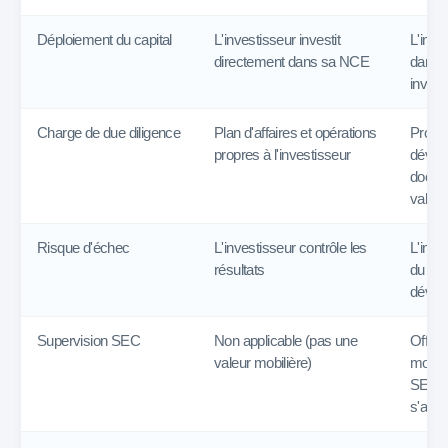
Déploiement du capital
L'investisseur investit
L'inve
directement dans sa NCE
dans u
investi
Charge de due diligence
Plan d'affaires et opérations
Promot
propres à l'investisseur
dévelo
docume
valeur
Risque d'échec
L'investisseur contrôle les
L'inve
résultats
du pro
dével
Supervision SEC
Non applicable (pas une
Offre 
valeur mobilière)
mobili
SEC et
s'appl