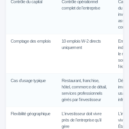
Contrôle du capital
Contrôle opérationnel
Capita
complet de l'entreprise
du pro
invest
assoc
comma
Comptage des emplois
10 emplois W-2 directs
Emploi
uniquement
indirec
le mod
sortie
l'écon
Cas d'usage typique
Restaurant, franchise,
Dével
hôtel, commerce de détail,
immobi
services professionnels
usage
gérés par l'investisseur
infras
Flexibilité géographique
L'investisseur doit vivre
L'inve
près de l'entreprise qu'il
vivre 
gère
États-