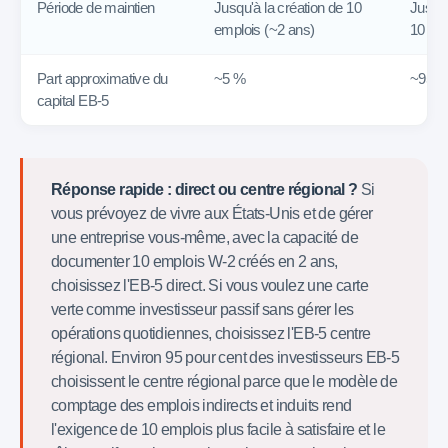
Période de maintien
Jusqu'à la création de 10
Jusqu'
emplois (~2 ans)
10 emp
Part approximative du
~5 %
~95 
capital EB-5
Réponse rapide : direct ou centre régional ?
Si
vous prévoyez de vivre aux États-Unis et de gérer
une entreprise vous-même, avec la capacité de
documenter 10 emplois W-2 créés en 2 ans,
choisissez l'EB-5 direct. Si vous voulez une carte
verte comme investisseur passif sans gérer les
opérations quotidiennes, choisissez l'EB-5 centre
régional. Environ 95 pour cent des investisseurs EB-5
choisissent le centre régional parce que le modèle de
comptage des emplois indirects et induits rend
l'exigence de 10 emplois plus facile à satisfaire et le