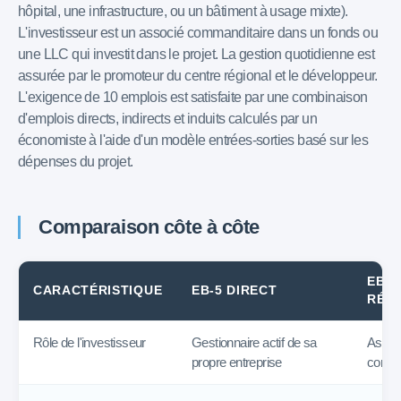
hôpital, une infrastructure, ou un bâtiment à usage mixte).
L'investisseur est un associé commanditaire dans un fonds ou
une LLC qui investit dans le projet. La gestion quotidienne est
assurée par le promoteur du centre régional et le développeur.
L'exigence de 10 emplois est satisfaite par une combinaison
d'emplois directs, indirects et induits calculés par un
économiste à l'aide d'un modèle entrées-sorties basé sur les
dépenses du projet.
Comparaison côte à côte
EB-5
CARACTÉRISTIQUE
EB-5 DIRECT
RÉG
Rôle de l'investisseur
Gestionnaire actif de sa
Assoc
propre entreprise
comma