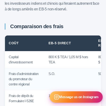
les investisseurs indiens et chinois qui feraient autrement face
à de longs arriérés en EB-5 non-réservé.
Comparaison des frais
EB-
COÛT
EB-5 DIRECT
RÉG
Capital
800 K $ TEA / 1,05 M $ hors
800 K
d'investissement
TEA
$ ho
Frais d'administration
S.O.
50 00
du promoteur du
centre régional
Frais de dépôt du
11 160 $
11 16
Message us on Instagram
Formulaire I-526E