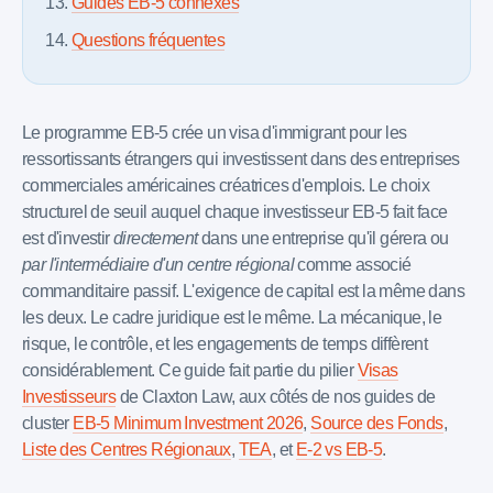
Guides EB-5 connexes
Questions fréquentes
Le programme EB-5 crée un visa d'immigrant pour les
ressortissants étrangers qui investissent dans des entreprises
commerciales américaines créatrices d'emplois. Le choix
structurel de seuil auquel chaque investisseur EB-5 fait face
est d'investir
directement
dans une entreprise qu'il gérera ou
par l'intermédiaire d'un centre régional
comme associé
commanditaire passif. L'exigence de capital est la même dans
les deux. Le cadre juridique est le même. La mécanique, le
risque, le contrôle, et les engagements de temps diffèrent
considérablement. Ce guide fait partie du pilier
Visas
Investisseurs
de Claxton Law, aux côtés de nos guides de
cluster
EB-5 Minimum Investment 2026
,
Source des Fonds
,
Liste des Centres Régionaux
,
TEA
, et
E-2 vs EB-5
.