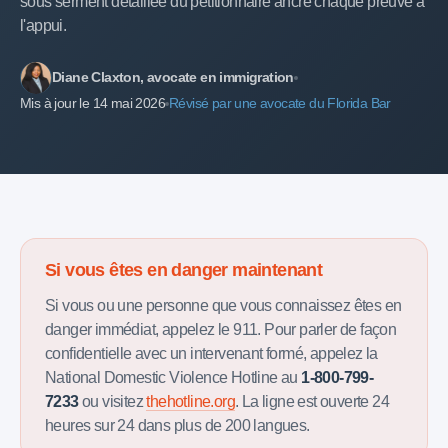
sous serment détaillée du pétitionnaire ancre chaque preuve à
l'appui.
Diane Claxton, avocate en immigration
Mis à jour le 14 mai 2026
Révisé par une avocate du Florida Bar
Si vous êtes en danger maintenant
Si vous ou une personne que vous connaissez êtes en
danger immédiat, appelez le 911. Pour parler de façon
confidentielle avec un intervenant formé, appelez la
National Domestic Violence Hotline au
1-800-799-
7233
ou visitez
thehotline.org
. La ligne est ouverte 24
heures sur 24 dans plus de 200 langues.