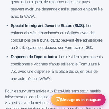
genre qui craignent de retourner dans leur pays
peuvent avoir une demande d'asile, parfois en parallèle
avec la VAWA.
Special Immigrant Juvenile Status (SIJS).
Les
enfants abusés, abandonnés ou négligés avec des
conclusions de tribunal d'État peuvent être admissibles
au SIJS, également déposé sur Formulaire I-360.
Dispense de l'époux battu.
Les résidents permanents
conditionnels victimes d'abus utilisent le Formulaire I-
751 avec une dispense, à la place de, ou en plus de,
une auto-pétition VAWA.
Pour les survivants arrivés aux États-Unis sans statut, mariés
brièvement, ou dont l'abuseur n'est pas un USC ou LPR, le U
Message us on Instagram
visa est souvent la meilleure option. Une consultation avec un
avocat en immigration est la meilleure façon d'identifier la voie