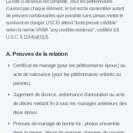
La liste ci-dessous est complète. Tous les pétitionnaires
n'auront pas chaque élément ; le but est de rassembler autant
de preuves corroborantes que possible sans jamais mettre le
survivant en danger. USCIS attend "toute preuve crédible"
selon la norme VAWA "any credible evidence", codifiée à 8
U.S.C. § 1154(a)(1)(J).
A. Preuves de la relation
Certificat de mariage (pour les pétitionnaires époux) ou
acte de naissance (pour les pétitionnaires enfants ou
parents).
Jugement de divorce, ordonnance d'annulation ou acte
de décès mettant fin à tous les mariages antérieurs des
deux époux.
Preuves de mariage de bonne foi : photos ensemble
dans le temps, album de mariage, dossiers de voyage,