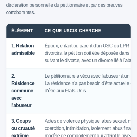
déclaration personnelle du pétitionnaire et par des preuves
corroborantes.
ÉLÉMENT
CE QUE USCIS CHERCHE
1. Relation
Époux, enfant ou parent d'un USC ou LPR. Po
admissible
divorcés, la pétition doit être déposée dans le
suivant le divorce, avec un divorce lié à l'abus.
2.
Le pétitionnaire a vécu avec l'abuseur à un 
Résidence
La résidence n'a pas besoin d'être actuelle et 
commune
d'être aux États-Unis.
avec
l'abuseur
3. Coups
Actes de violence physique, abus sexuel, me
ou cruauté
coercition, intimidation, isolement, abus financi
extrême
modèle de comportement qui atteint le niveau 