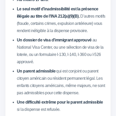
Le seul motif d'inadmissibilité est la présence
illégale au titre de l'INA 212(a)(9)(B).
D'autres motifs
(fraude, certains crimes, expulsion antérieure) vous
rendent inéligible à la dispense provisoire.
Un dossier de visa d'immigrant approuvé
au
National Visa Center, ou une sélection de visa de la
loterie, ou un formulaire I-130, I-140, I-360 ou I-526
approuvé.
Un parent admissible
qui est conjoint ou parent
citoyen américain ou résident permanent légal. Les
enfants citoyens américains, même majeurs, ne sont
pas admissibles pour cette dispense.
Une difficulté extrême pour le parent admissible
si la dispense est refusée.