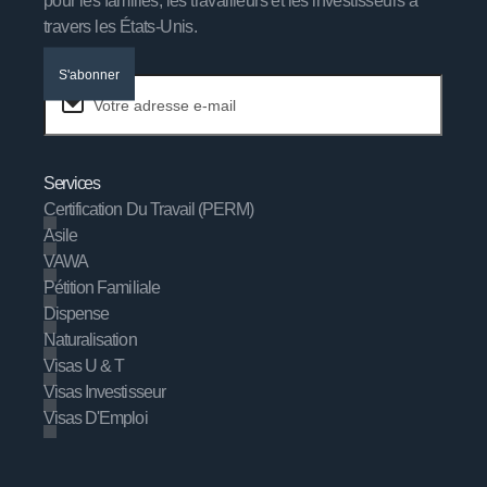
pour les familles, les travailleurs et les investisseurs à
travers les États-Unis.
S'abonner
Services
Certification Du Travail (PERM)
Asile
VAWA
Pétition Familiale
Dispense
Naturalisation
Visas U & T
Visas Investisseur
Visas D'Emploi