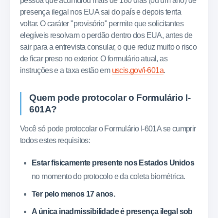
pessoa que acumulou mais de 180 dias (ou um ano) de
presença ilegal nos EUA sai do país e depois tenta
voltar. O caráter "provisório" permite que solicitantes
elegíveis resolvam o perdão dentro dos EUA, antes de
sair para a entrevista consular, o que reduz muito o risco
de ficar preso no exterior. O formulário atual, as
instruções e a taxa estão em
uscis.gov/i-601a
.
Quem pode protocolar o Formulário I-
601A?
Você só pode protocolar o Formulário I-601A se cumprir
todos estes requisitos:
Estar fisicamente presente nos Estados Unidos
no momento do protocolo e da coleta biométrica.
Ter pelo menos 17 anos.
A única inadmissibilidade é presença ilegal sob