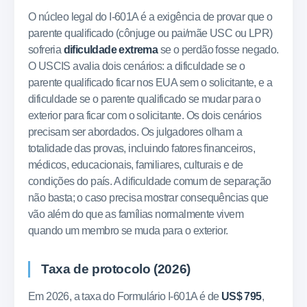
O núcleo legal do I-601A é a exigência de provar que o
parente qualificado (cônjuge ou pai/mãe USC ou LPR)
sofreria
dificuldade extrema
se o perdão fosse negado.
O USCIS avalia dois cenários: a dificuldade se o
parente qualificado ficar nos EUA sem o solicitante, e a
dificuldade se o parente qualificado se mudar para o
exterior para ficar com o solicitante. Os dois cenários
precisam ser abordados. Os julgadores olham a
totalidade das provas, incluindo fatores financeiros,
médicos, educacionais, familiares, culturais e de
condições do país. A dificuldade comum de separação
não basta; o caso precisa mostrar consequências que
vão além do que as famílias normalmente vivem
quando um membro se muda para o exterior.
Taxa de protocolo (2026)
Em 2026, a taxa do Formulário I-601A é de
US$ 795
,