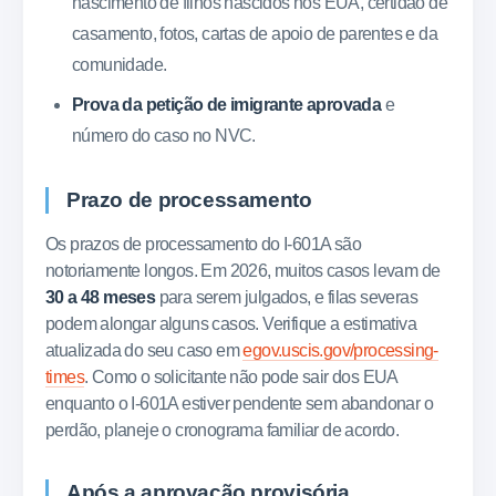
nascimento de filhos nascidos nos EUA, certidão de
casamento, fotos, cartas de apoio de parentes e da
comunidade.
Prova da petição de imigrante aprovada
e
número do caso no NVC.
Prazo de processamento
Os prazos de processamento do I-601A são
notoriamente longos. Em 2026, muitos casos levam de
30 a 48 meses
para serem julgados, e filas severas
podem alongar alguns casos. Verifique a estimativa
atualizada do seu caso em
egov.uscis.gov/processing-
times
. Como o solicitante não pode sair dos EUA
enquanto o I-601A estiver pendente sem abandonar o
perdão, planeje o cronograma familiar de acordo.
Após a aprovação provisória