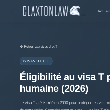
Accueil
Retour aux visas U et T
VISAS U ET T
Éligibilité au visa T
humaine (2026)
Le visa T a été créé en 2000 pour protéger les victi