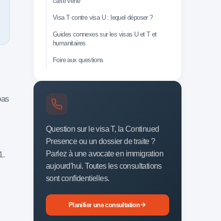
carte verte
Visa T contre visa U : lequel déposer ?
Guides connexes sur les visas U et T et
humanitaires
Foire aux questions
pas
Question sur le visa T, la Continued
Presence ou un dossier de traite ?
Parlez à une avocate en immigration
1.
aujourd'hui. Toutes les consultations
sont confidentielles.
Planifier une consultation