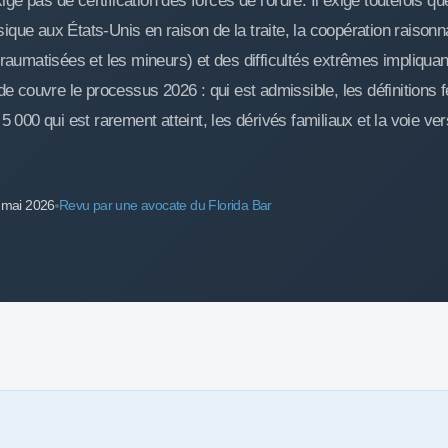
ige pas de certification des forces de l'ordre. Il exige toutefois qu
que aux États-Unis en raison de la traite, la coopération raison
traumatisées et les mineurs) et des difficultés extrêmes impliquan
de couvre le processus 2026 : qui est admissible, les définitions 
 000 qui est rarement atteint, les dérivés familiaux et la voie ver
0 mai 2026
Revu par une avocate du Florida Bar