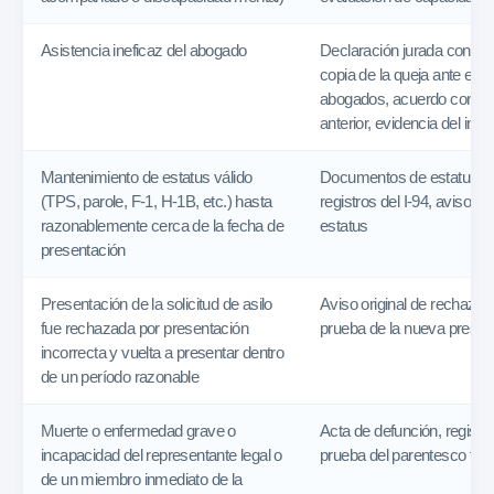
Asistencia ineficaz del abogado
Declaración jurada confor
copia de la queja ante el c
abogados, acuerdo con el
anterior, evidencia del inc
Mantenimiento de estatus válido
Documentos de estatus, c
(TPS, parole, F-1, H-1B, etc.) hasta
registros del I-94, aviso d
razonablemente cerca de la fecha de
estatus
presentación
Presentación de la solicitud de asilo
Aviso original de rechazo, 
fue rechazada por presentación
prueba de la nueva presen
incorrecta y vuelta a presentar dentro
de un período razonable
Muerte o enfermedad grave o
Acta de defunción, registr
incapacidad del representante legal o
prueba del parentesco fami
de un miembro inmediato de la