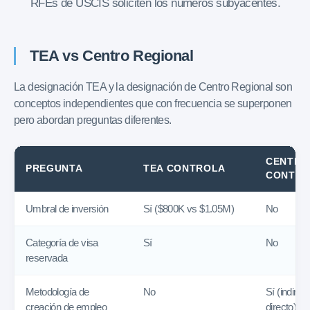
RFEs de USCIS soliciten los números subyacentes.
TEA vs Centro Regional
La designación TEA y la designación de Centro Regional son
conceptos independientes que con frecuencia se superponen
pero abordan preguntas diferentes.
CENTRO
PREGUNTA
TEA CONTROLA
CONTR
Umbral de inversión
Sí ($800K vs $1.05M)
No
Categoría de visa
Sí
No
reservada
Metodología de
No
Sí (indirec
creación de empleo
directo)