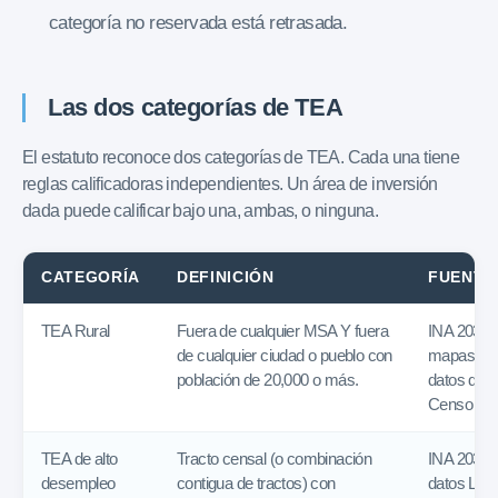
categoría no reservada está retrasada.
Las dos categorías de TEA
El estatuto reconoce dos categorías de TEA. Cada una tiene
reglas calificadoras independientes. Un área de inversión
dada puede calificar bajo una, ambas, o ninguna.
CATEGORÍA
DEFINICIÓN
FUENTE
TEA Rural
Fuera de cualquier MSA Y fuera
INA 203(b)(5
de cualquier ciudad o pueblo con
mapas MS
población de 20,000 o más.
datos de p
Censo de 
TEA de alto
Tracto censal (o combinación
INA 203(b)(
desempleo
contigua de tractos) con
datos LAU