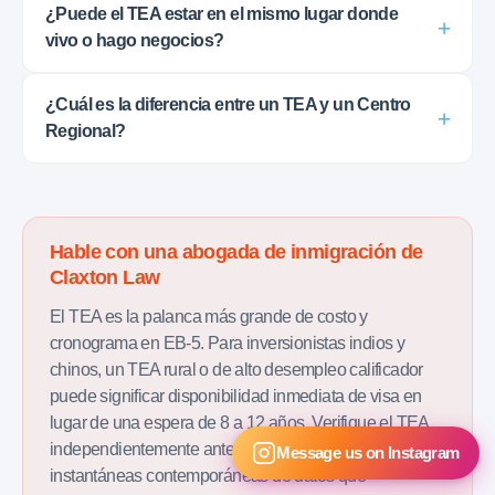
¿Puede el TEA estar en el mismo lugar donde
vivo o hago negocios?
¿Cuál es la diferencia entre un TEA y un Centro
Regional?
Hable con una abogada de inmigración de
Claxton Law
El TEA es la palanca más grande de costo y
cronograma en EB-5. Para inversionistas indios y
chinos, un TEA rural o de alto desempleo calificador
puede significar disponibilidad inmediata de visa en
lugar de una espera de 8 a 12 años. Verifique el TEA
independientemente antes de financiar, con
Message us on Instagram
instantáneas contemporáneas de datos que