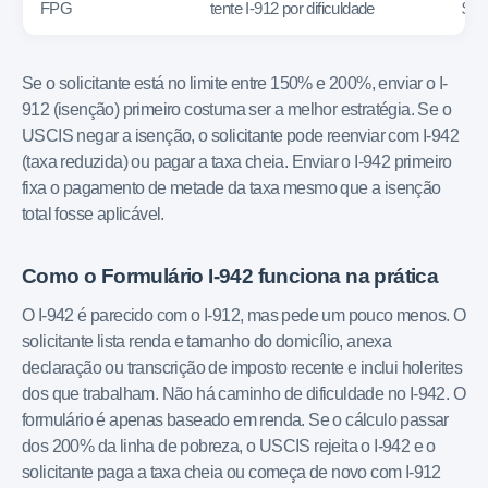
FPG
tente I-912 por dificuldade
$710
Se o solicitante está no limite entre 150% e 200%, enviar o I-
912 (isenção) primeiro costuma ser a melhor estratégia. Se o
USCIS negar a isenção, o solicitante pode reenviar com I-942
(taxa reduzida) ou pagar a taxa cheia. Enviar o I-942 primeiro
fixa o pagamento de metade da taxa mesmo que a isenção
total fosse aplicável.
Como o Formulário I-942 funciona na prática
O I-942 é parecido com o I-912, mas pede um pouco menos. O
solicitante lista renda e tamanho do domicílio, anexa
declaração ou transcrição de imposto recente e inclui holerites
dos que trabalham. Não há caminho de dificuldade no I-942. O
formulário é apenas baseado em renda. Se o cálculo passar
dos 200% da linha de pobreza, o USCIS rejeita o I-942 e o
solicitante paga a taxa cheia ou começa de novo com I-912