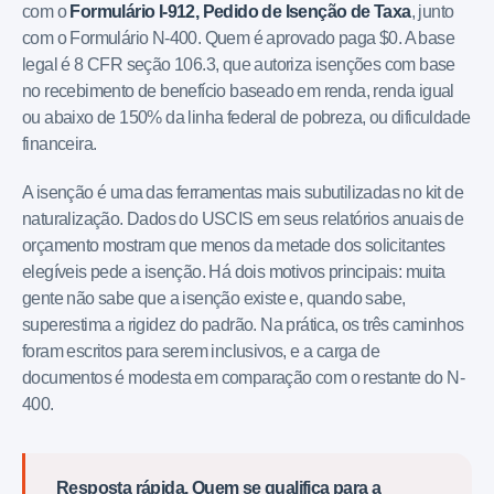
com o
Formulário I-912, Pedido de Isenção de Taxa
, junto
com o Formulário N-400. Quem é aprovado paga $0. A base
legal é 8 CFR seção 106.3, que autoriza isenções com base
no recebimento de benefício baseado em renda, renda igual
ou abaixo de 150% da linha federal de pobreza, ou dificuldade
financeira.
A isenção é uma das ferramentas mais subutilizadas no kit de
naturalização. Dados do USCIS em seus relatórios anuais de
orçamento mostram que menos da metade dos solicitantes
elegíveis pede a isenção. Há dois motivos principais: muita
gente não sabe que a isenção existe e, quando sabe,
superestima a rigidez do padrão. Na prática, os três caminhos
foram escritos para serem inclusivos, e a carga de
documentos é modesta em comparação com o restante do N-
400.
Resposta rápida. Quem se qualifica para a