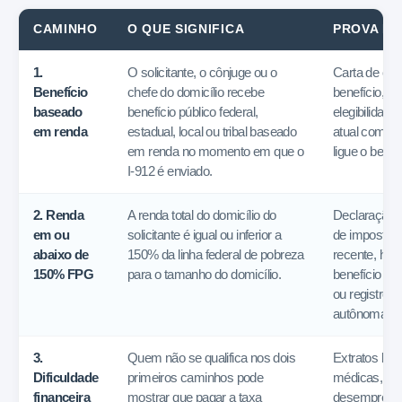
CAMINHO
O QUE SIGNIFICA
PROVA PR
1.
O solicitante, o cônjuge ou o
Carta de co
Benefício
chefe do domicílio recebe
benefício, av
baseado
benefício público federal,
elegibilidad
em renda
estadual, local ou tribal baseado
atual com d
em renda no momento em que o
ligue o benef
I-912 é enviado.
2. Renda
A renda total do domicílio do
Declaração o
em ou
solicitante é igual ou inferior a
de imposto f
abaixo de
150% da linha federal de pobreza
recente, hole
150% FPG
para o tamanho do domicílio.
benefício do 
ou registros
autônoma.
3.
Quem não se qualifica nos dois
Extratos ban
Dificuldade
primeiros caminhos pode
médicas, av
financeira
mostrar que pagar a taxa
desemprego,