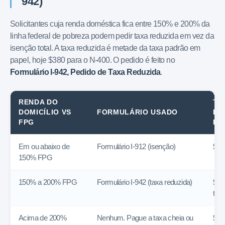
942)
Solicitantes cuja renda doméstica fica entre 150% e 200% da
linha federal de pobreza podem pedir taxa reduzida em vez da
isenção total. A taxa reduzida é metade da taxa padrão em
papel, hoje $380 para o N-400. O pedido é feito no
Formulário I-942, Pedido de Taxa Reduzida
.
RENDA DO
TA
DOMICÍLIO VS
FORMULÁRIO USADO
RE
FPG
DO
Em ou abaixo de
Formulário I-912 (isenção)
$0
150% FPG
150% a 200% FPG
Formulário I-942 (taxa reduzida)
$38
tax
Acima de 200%
Nenhum. Pague a taxa cheia ou
$76