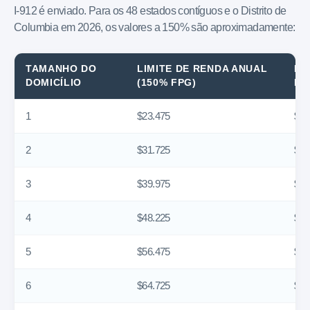
I-912 é enviado. Para os 48 estados contíguos e o Distrito de
Columbia em 2026, os valores a 150% são aproximadamente:
TAMANHO DO
LIMITE DE RENDA ANUAL
EQ
DOMICÍLIO
(150% FPG)
ME
1
$23.475
$1.
2
$31.725
$2.
3
$39.975
$3.
4
$48.225
$4.
5
$56.475
$4.
6
$64.725
$5.