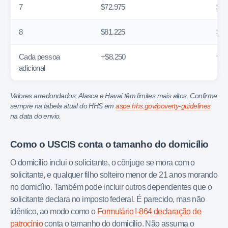
7
$72.975
$6.
8
$81.225
$6.
Cada pessoa
+$8.250
+$6
adicional
Valores arredondados; Alasca e Havaí têm limites mais altos. Confirme
sempre na tabela atual do HHS em
aspe.hhs.gov/poverty-guidelines
na data do envio.
Como o USCIS conta o tamanho do domicílio
O domicílio inclui o solicitante, o cônjuge se mora com o
solicitante, e qualquer filho solteiro menor de 21 anos morando
no domicílio. Também pode incluir outros dependentes que o
solicitante declara no imposto federal. É parecido, mas não
idêntico, ao modo como o
Formulário I-864 declaração de
patrocínio
conta o tamanho do domicílio. Não assuma o