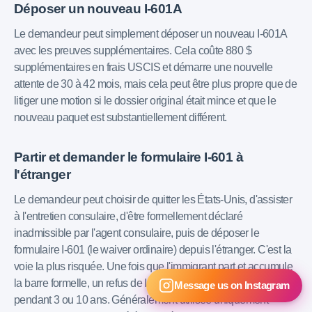
Déposer un nouveau I-601A
Le demandeur peut simplement déposer un nouveau I-601A
avec les preuves supplémentaires. Cela coûte 880 $
supplémentaires en frais USCIS et démarre une nouvelle
attente de 30 à 42 mois, mais cela peut être plus propre que de
litiger une motion si le dossier original était mince et que le
nouveau paquet est substantiellement différent.
Partir et demander le formulaire I-601 à
l'étranger
Le demandeur peut choisir de quitter les États-Unis, d'assister
à l'entretien consulaire, d'être formellement déclaré
inadmissible par l'agent consulaire, puis de déposer le
formulaire I-601 (le waiver ordinaire) depuis l'étranger. C'est la
voie la plus risquée. Une fois que l'immigrant part et accumule
la barre formelle, un refus de I-601 le laisse bloqué à l'étranger
Message us on Instagram
pendant 3 ou 10 ans. Généralement utilisée uniquement