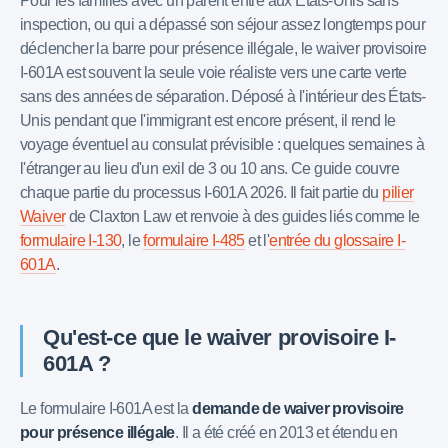
Pour les familles avec un parent entré aux États-Unis sans
inspection, ou qui a dépassé son séjour assez longtemps pour
déclencher la barre pour présence illégale, le waiver provisoire
I-601A est souvent la seule voie réaliste vers une carte verte
sans des années de séparation. Déposé à l'intérieur des États-
Unis pendant que l'immigrant est encore présent, il rend le
voyage éventuel au consulat prévisible : quelques semaines à
l'étranger au lieu d'un exil de 3 ou 10 ans. Ce guide couvre
chaque partie du processus I-601A 2026. Il fait partie du
pilier
Waiver
de Claxton Law et renvoie à des guides liés comme le
formulaire I-130
, le
formulaire I-485
et l'
entrée du glossaire I-
601A
.
Qu'est-ce que le waiver provisoire I-
601A ?
Le formulaire I-601A est la
demande de waiver provisoire
pour présence illégale
. Il a été créé en 2013 et étendu en