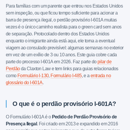
Para famílias com um parente que entrou nos Estados Unidos
sem inspeção, ou que ficou tempo suficiente para acionar a
barra de presença ilegal, o perdão provisório I-601A muitas
vezes é o único caminho realista para o green card sem anos
de separação. Protocolado dentro dos Estados Unidos
enquanto o imigrante ainda está aqui, ele torna a eventual
viagem ao consulado previsível: algumas semanas no exterior
em vez de um exílio de 3 ou 10 anos. Este guia cobre cada
parte do processo I-601A em 2026. Faz parte do
pilar de
Perdão
da Claxton Law e tem links para guias relacionados
como
Formulário I-130
,
Formulário I-485
, e a
entrada no
glossário do I-601A
.
O que é o perdão provisório I-601A?
O Formulário I-601A é o
Pedido de Perdão Provisório de
Presença Ilegal
. Foi criado em 2013 e expandido em 2016