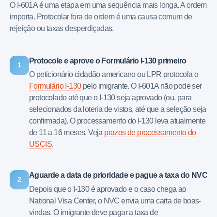
O I-601A é uma etapa em uma sequência mais longa. A ordem
importa. Protocolar fora de ordem é uma causa comum de
rejeição ou taxas desperdiçadas.
Protocole e aprove o Formulário I-130 primeiro
1
O peticionário cidadão americano ou LPR protocola o
Formulário I-130
pelo imigrante. O I-601A não pode ser
protocolado até que o I-130 seja aprovado (ou, para
selecionados da loteria de vistos, até que a seleção seja
confirmada). O processamento do I-130 leva atualmente
de 11 a 16 meses. Veja
prazos de processamento do
USCIS
.
Aguarde a data de prioridade e pague a taxa do NVC
2
Depois que o I-130 é aprovado e o caso chega ao
National Visa Center, o NVC envia uma carta de boas-
vindas. O imigrante deve pagar a taxa de