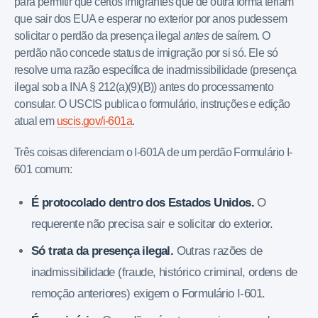
para permitir que certos imigrantes que de outra forma teriam
que sair dos EUA e esperar no exterior por anos pudessem
solicitar o perdão da presença ilegal
antes
de saírem. O
perdão não concede status de imigração por si só. Ele só
resolve uma razão específica de inadmissibilidade (presença
ilegal sob a INA § 212(a)(9)(B)) antes do processamento
consular. O USCIS publica o formulário, instruções e edição
atual em
uscis.gov/i-601a
.
Três coisas diferenciam o I-601A de um perdão Formulário I-
601 comum:
É protocolado dentro dos Estados Unidos.
O
requerente não precisa sair e solicitar do exterior.
Só trata da presença ilegal.
Outras razões de
inadmissibilidade (fraude, histórico criminal, ordens de
remoção anteriores) exigem o Formulário I-601.