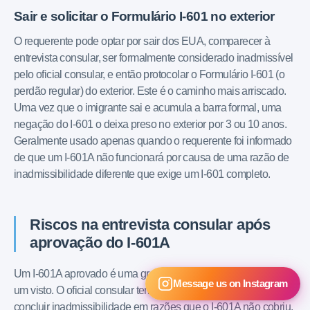
Sair e solicitar o Formulário I-601 no exterior
O requerente pode optar por sair dos EUA, comparecer à
entrevista consular, ser formalmente considerado inadmissível
pelo oficial consular, e então protocolar o Formulário I-601 (o
perdão regular) do exterior. Este é o caminho mais arriscado.
Uma vez que o imigrante sai e acumula a barra formal, uma
negação do I-601 o deixa preso no exterior por 3 ou 10 anos.
Geralmente usado apenas quando o requerente foi informado
de que um I-601A não funcionará por causa de uma razão de
inadmissibilidade diferente que exige um I-601 completo.
Riscos na entrevista consular após
aprovação do I-601A
Um I-601A aprovado é uma grande vitória mas não garante
Message us on Instagram
um visto. O oficial consular tem autoridade independente para
concluir inadmissibilidade em razões que o I-601A não cobriu.