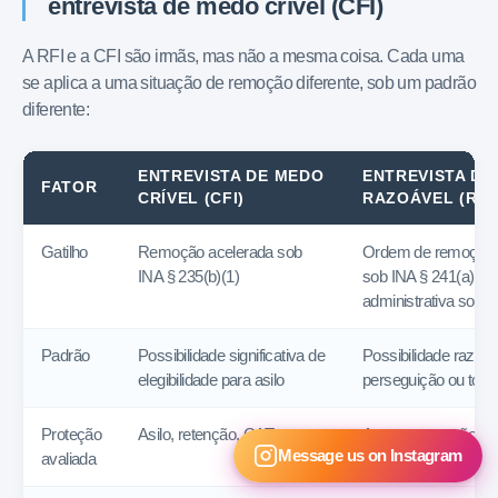
entrevista de medo crível (CFI)
A RFI e a CFI são irmãs, mas não a mesma coisa. Cada uma
se aplica a uma situação de remoção diferente, sob um padrão
diferente:
ENTREVISTA DE MEDO
ENTREVISTA DE
FATOR
CRÍVEL (CFI)
RAZOÁVEL (RFI
Gatilho
Remoção acelerada sob
Ordem de remoção r
INA § 235(b)(1)
sob INA § 241(a)(5)
administrativa sob I
Padrão
Possibilidade significativa de
Possibilidade razoáv
elegibilidade para asilo
perseguição ou tortu
Proteção
Asilo, retenção, CAT
Apenas retenção e C
Message us on Instagram
avaliada
indisponível)