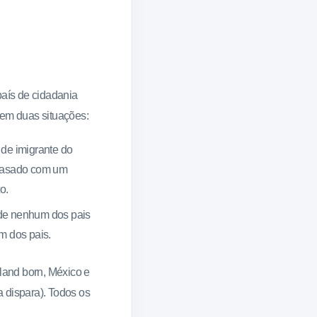
país de cidadania
 em duas situações:
 de imigrante do
a casado com um
o.
nde nenhum dos pais
m dos pais.
land born, México e
 dispara). Todos os