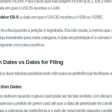
 trabalho PERM. Para casos que não exigem PERM (EB-1, EB-2 NIW),
data em que o USCIS recebeu o I-140.
tidor EB-5:
a data em que o USCIS recebeu o I-526 ou I-526E.
e fica fixa quando a petição é registrada. Ela não muda, a menos que 
ja transferido para outra categoria. A data de prioridade é o número
migrante com cota numérica.
n Dates vs Dates for Filing
lica duas tabelas paralelas todo mês para as preferências familiares
ction Dates
es definem quando o green card pode ser de fato emitido. Um oficial
provar o pedido de green card até que a data de prioridade do candid
ara a categoria de preferência e o país de nascimento daquele candid