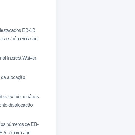
 destacados EB-1B,
ais os números não
al Interest Waiver.
o da alocação
les, ex-funcionários
cento da alocação
 dos números de EB-
 EB-5 Reform and