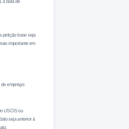
 a data de
a petição base seja
 mais importante em
 e de emprego:
 do USCIS ou
ato seja anterior à
ato.