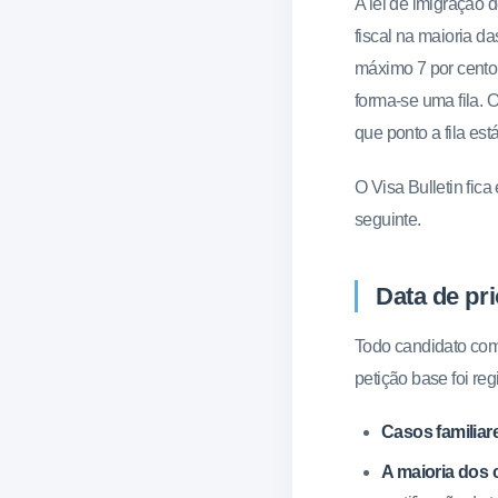
A lei de imigração 
fiscal na maioria d
máximo 7 por cento
forma-se uma fila.
que ponto a fila est
O Visa Bulletin fic
seguinte.
Data de pri
Todo candidato com 
petição base foi reg
Casos familiar
A maioria dos