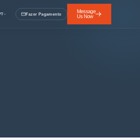
Message
Fazer Pagamento
PT
Us Now
Envie uma
Mensagem
Agora