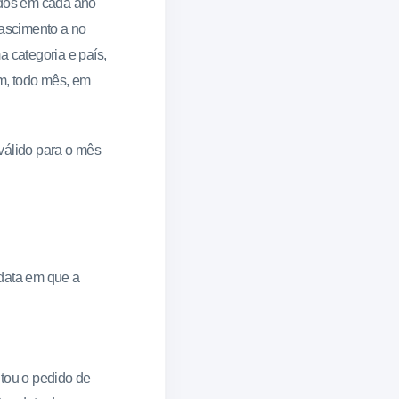
didos em cada ano
nascimento a no
 categoria e país,
m, todo mês, em
 válido para o mês
 data em que a
tou o pedido de