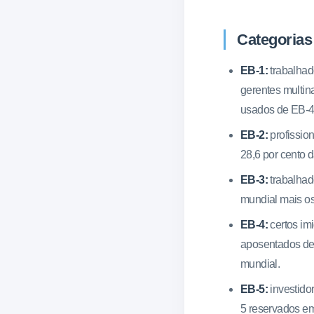
Categorias
EB-1:
trabalhad
gerentes multin
usados de EB-4
EB-2:
profissio
28,6 por cento 
EB-3:
trabalhado
mundial mais o
EB-4:
certos imi
aposentados de 
mundial.
EB-5:
investido
5 reservados em