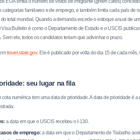
dos EUA limita o número de vistos de imigrante (green cards) conce
as categorias familiares e de emprego, e também limita cada país de 
 do total mundial. Quando a demanda excede o estoque anual de uma
 O Visa Bulletin é como o Departamento de Estado e o USCIS publica
á. Sem ele, todos os candidatos teriam que adivinhar o prazo.
a em
travel.state.gov
. Ele é publicado por volta do dia 15 de cada mês,
oridade: seu lugar na fila
cota numérica tem uma data de prioridade. A data de prioridade é a
istrada:
es:
a data em que o USCIS recebeu o I-130.
 casos de emprego:
a data em que o Departamento de Trabalho acei