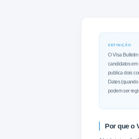
DEFINIÇÃO
O Visa Bulleti
candidatos em 
publica dois co
Dates (quando o
podem ser regis
Por que o V