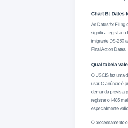
Chart B: Dates f
As Dates for Filing
significa registrar o
imigrante DS-260 ao
Final Action Dates.
Qual tabela va
O USCIS faz uma de
usar. O anúncio é 
demanda prevista p
registrar o I-485 m
especialmente vali
O processamento con