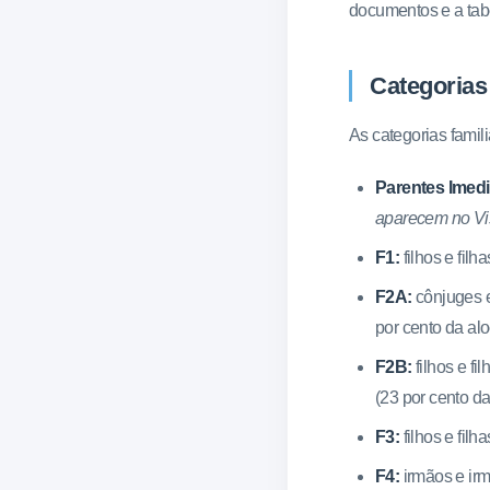
documentos e a tabe
Categorias 
As categorias famil
Parentes Imed
aparecem no Vis
F1:
filhos e fil
F2A:
cônjuges e
por cento da al
F2B:
filhos e fi
(23 por cento d
F3:
filhos e fil
F4:
irmãos e irm