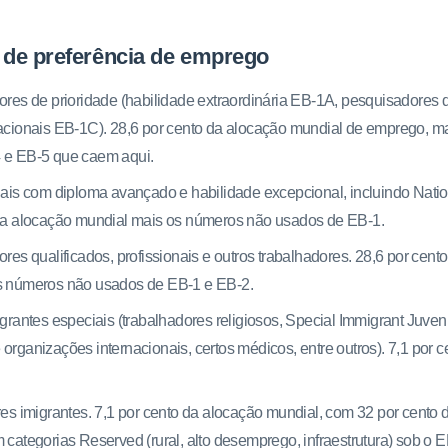
 de preferência de emprego
ores de prioridade (habilidade extraordinária EB-1A, pesquisadores
acionais EB-1C). 28,6 por cento da alocação mundial de emprego, m
 e EB-5 que caem aqui.
nais com diploma avançado e habilidade excepcional, incluindo Nation
da alocação mundial mais os números não usados de EB-1.
res qualificados, profissionais e outros trabalhadores. 28,6 por cent
s números não usados de EB-1 e EB-2.
grantes especiais (trabalhadores religiosos, Special Immigrant Juveni
organizações internacionais, certos médicos, entre outros). 7,1 por 
res imigrantes. 7,1 por cento da alocação mundial, com 32 por cento
 categorias Reserved (rural, alto desemprego, infraestrutura) sob o