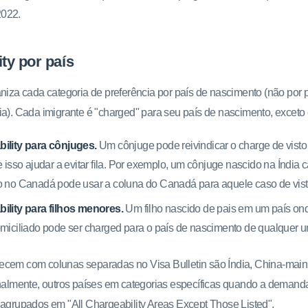
2022.
ty por país
aniza cada categoria de preferência por país de nascimento (não por 
ia). Cada imigrante é "charged" para seu país de nascimento, exceto
ility para cônjuges.
Um cônjuge pode reivindicar o charge de visto
e isso ajudar a evitar fila. Por exemplo, um cônjuge nascido na Índi
 no Canadá pode usar a coluna do Canadá para aquele caso de vist
ility para filhos menores.
Um filho nascido de pais em um país o
miciliado pode ser charged para o país de nascimento de qualquer u
ecem com colunas separadas no Visa Bulletin são Índia, China-main
onalmente, outros países em categorias específicas quando a demanda
 agrupados em "All Chargeability Areas Except Those Listed".