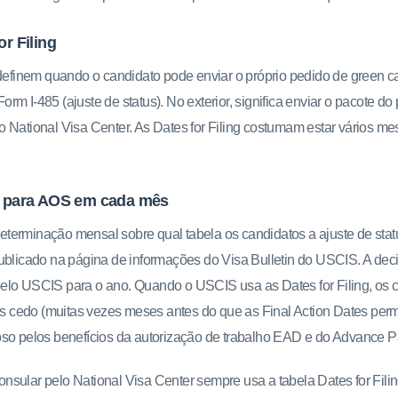
or Filing
 definem quando o candidato pode enviar o próprio pedido de green c
 Form I-485 (ajuste de status). No exterior, significa enviar o pacote do
 National Visa Center. As Dates for Filing costumam estar vários mes
le para AOS em cada mês
terminação mensal sobre qual tabela os candidatos a ajuste de st
publicado na página de informações do Visa Bulletin do USCIS. A de
elo USCIS para o ano. Quando o USCIS usa as Dates for Filing, os
ais cedo (muitas vezes meses antes do que as Final Action Dates permi
oso pelos benefícios da autorização de trabalho EAD e do Advance P
sular pelo National Visa Center sempre usa a tabela Dates for Filin