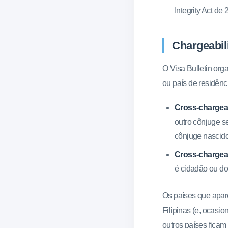
Integrity Act de 
Chargeabili
O Visa Bulletin org
ou país de residênc
Cross-chargeab
outro cônjuge s
cônjuge nascido
Cross-chargeab
é cidadão ou do
Os países que apar
Filipinas (e, ocasi
outros países ficam