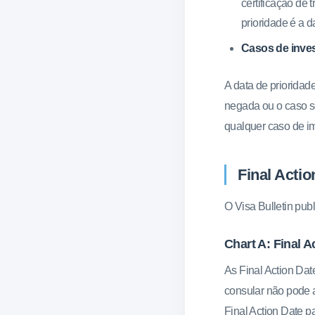
certificação de
prioridade é a 
Casos de inves
A data de prioridad
negada ou o caso se
qualquer caso de i
Final Actio
O Visa Bulletin pub
Chart A: Final A
As Final Action Dat
consular não pode a
Final Action Date p