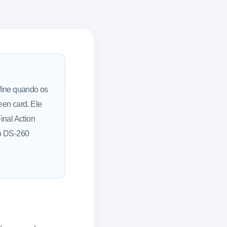
fine quando os
en card. Ele
inal Action
 o DS-260