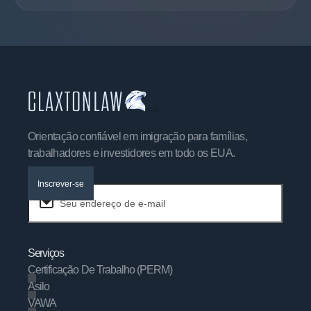
!
Orientação confiável em imigração para famílias,
trabalhadores e investidores em todo os EUA.
Inscrever-se
Serviços
Certificação De Trabalho (PERM)
Asilo
VAWA