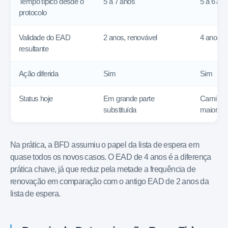
Tempo típico desde o
5 a 7 anos
5 a 6 an
protocolo
Validade do EAD
2 anos, renovável
4 anos, 
resultante
Ação diferida
Sim
Sim
Status hoje
Em grande parte
Caminho 
substituída
maioria 
Na prática, a BFD assumiu o papel da lista de espera em
quase todos os novos casos. O EAD de 4 anos é a diferença
prática chave, já que reduz pela metade a frequência de
renovação em comparação com o antigo EAD de 2 anos da
lista de espera.