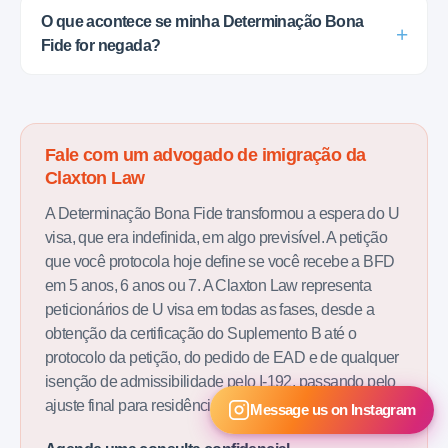
O que acontece se minha Determinação Bona
Fide for negada?
Fale com um advogado de imigração da
Claxton Law
A Determinação Bona Fide transformou a espera do U
visa, que era indefinida, em algo previsível. A petição
que você protocola hoje define se você recebe a BFD
em 5 anos, 6 anos ou 7. A Claxton Law representa
peticionários de U visa em todas as fases, desde a
obtenção da certificação do Suplemento B até o
protocolo da petição, do pedido de EAD e de qualquer
isenção de admissibilidade pelo I-192, passando pelo
ajuste final para residência permanente.
Message us on Instagram