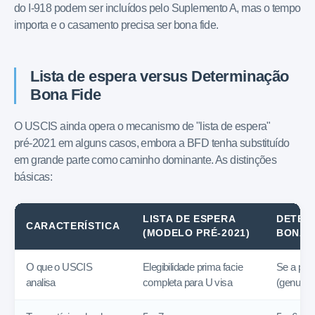
do I-918 podem ser incluídos pelo Suplemento A, mas o tempo
importa e o casamento precisa ser bona fide.
Lista de espera versus Determinação
Bona Fide
O USCIS ainda opera o mecanismo de "lista de espera"
pré-2021 em alguns casos, embora a BFD tenha substituído
em grande parte como caminho dominante. As distinções
básicas:
LISTA DE ESPERA
DETER
CARACTERÍSTICA
(MODELO PRÉ-2021)
BONA F
O que o USCIS
Elegibilidade prima facie
Se a peti
analisa
completa para U visa
(genuína