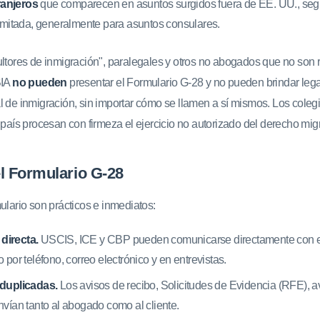
anjeros
que comparecen en asuntos surgidos fuera de EE. UU., se
limitada, generalmente para asuntos consulares.
ultores de inmigración", paralegales y otros no abogados que no son
BIA
no pueden
presentar el Formulario G-28 y no pueden brindar leg
l de inmigración, sin importar cómo se llamen a sí mismos. Los cole
 país procesan con firmeza el ejercicio no autorizado del derecho migr
l Formulario G-28
ulario son prácticos e inmediatos:
directa.
USCIS, ICE y CBP pueden comunicarse directamente con e
 por teléfono, correo electrónico y en entrevistas.
 duplicadas.
Los avisos de recibo, Solicitudes de Evidencia (RFE), av
nvían tanto al abogado como al cliente.