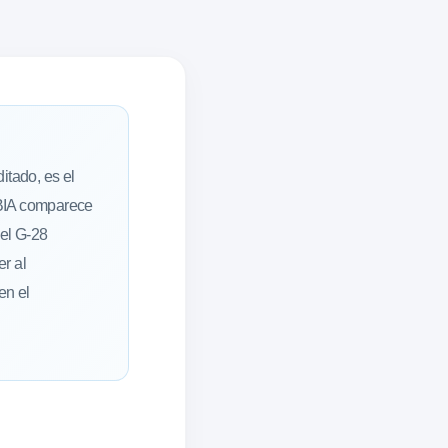
tado, es el
a BIA comparece
el G-28
er al
en el