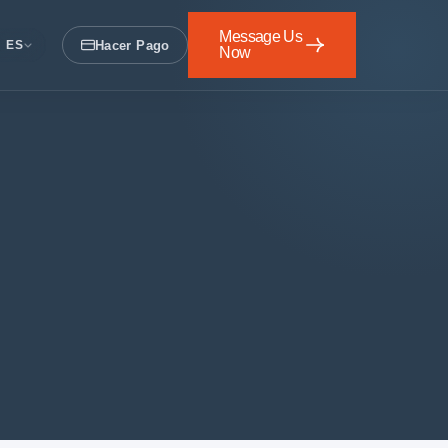
Message Us
Hacer Pago
ES
Now
Escríbenos
Ahora