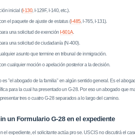
ión inicial (
I-130
, I-129F, I-140, etc.).
on el paquete de ajuste de estatus (
I-485
, I-765, I-131).
ara una solicitud de exención
I-601A
.
ara una solicitud de ciudadanía (N-400).
alquier asunto que termine en tribunal de inmigración.
on cualquier moción o apelación posterior a la decisión.
es "el abogado de la familia" en algún sentido general. Es el abog
ífica para la cual ha presentado un G-28. Por eso un abogado que m
 presentar tres o cuatro G-28 separados a lo largo del camino.
in un Formulario G-28 en el expediente
n el expediente, el solicitante actúa pro se. USCIS no discutirá el c