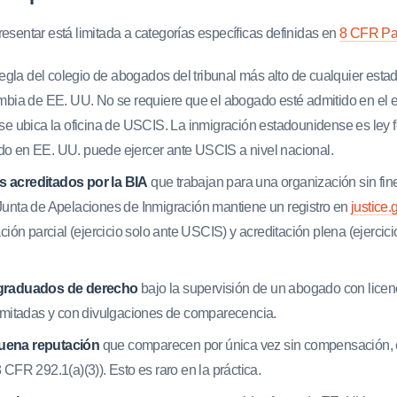
resentar está limitada a categorías específicas definidas en
8 CFR Pa
egla del colegio de abogados del tribunal más alto de cualquier estado,
umbia de EE. UU. No se requiere que el abogado esté admitido en el 
se ubica la oficina de USCIS. La inmigración estadounidense es ley f
o en EE. UU. puede ejercer ante USCIS a nivel nacional.
 acreditados por la BIA
que trabajan para una organización sin fin
Junta de Apelaciones de Inmigración mantiene un registro en
justice.
ación parcial (ejercicio solo ante USCIS) y acreditación plena (ejerci
 graduados de derecho
bajo la supervisión de un abogado con licen
limitadas y con divulgaciones de comparecencia.
uena reputación
que comparecen por única vez sin compensación, 
 CFR 292.1(a)(3)). Esto es raro en la práctica.