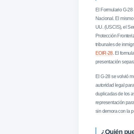
El Formulario G-28 
Nacional. El mismo 
UU. (USCIS), el Ser
Protección Fronteri
tribunales de inmig
EOIR-28
. El formul
presentación separad
El G-28 se volvió m
autoridad legal para
duplicadas de los a
representación para
sin demora con la p
¿Quién pue