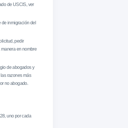
gado de USCIS, ver
 de inmigración del
icitud, pedir
tra manera en nombre
egio de abogados y
e las razones más
dor no abogado.
-28, uno por cada