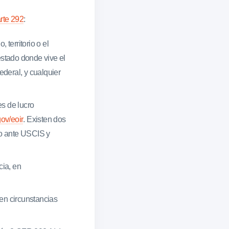
rte 292
:
 territorio o el
estado donde vive el
ederal, y cualquier
es de lucro
gov/eoir
. Existen dos
cio ante USCIS y
cia, en
en circunstancias