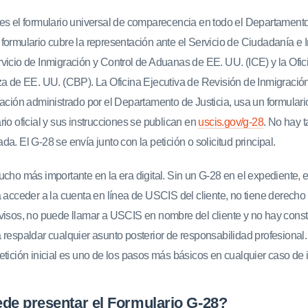
es el formulario universal de comparecencia en todo el Departament
formulario cubre la representación ante el Servicio de Ciudadanía e 
vicio de Inmigración y Control de Aduanas de EE. UU. (ICE) y la Ofi
za de EE. UU. (CBP). La Oficina Ejecutiva de Revisión de Inmigración
ración administrado por el Departamento de Justicia, usa un formulari
ario oficial y sus instrucciones se publican en
uscis.gov/g-28
. No hay t
a. El G-28 se envía junto con la petición o solicitud principal.
ucho más importante en la era digital. Sin un G-28 en el expediente, 
 acceder a la cuenta en línea de USCIS del cliente, no tiene derecho 
visos, no puede llamar a USCIS en nombre del cliente y no hay cons
 respaldar cualquier asunto posterior de responsabilidad profesional.
etición inicial es uno de los pasos más básicos en cualquier caso de 
de presentar el Formulario G-28?