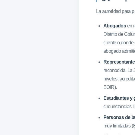
La autoridad para p
Abogados
en r
Distrito de Col
cliente o donde 
abogado admitid
Representantes
reconocida. La 
niveles: acredit
EOIR).
Estudiantes y
circunstancias 
Personas de b
muy limitadas (8