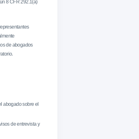
gún 8 CFR 292.1(a)
 representantes
almente
gios de abogados
atorio.
l abogado sobre el
isos de entrevista y