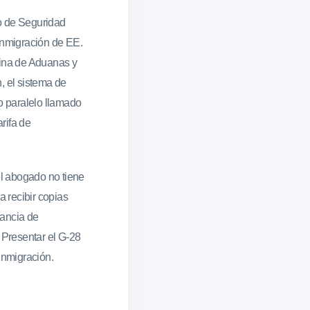
o de Seguridad
Inmigración de EE.
cina de Aduanas y
, el sistema de
o paralelo llamado
arifa de
el abogado no tiene
a recibir copias
tancia de
 Presentar el G-28
inmigración.