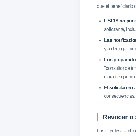
que el beneficiario
USCIS no pued
solicitante, incl
Las notificacio
y a denegacion
Los preparador
"consultor de i
clara de que no 
El solicitante 
consecuencias.
Revocar o 
Los clientes cambia